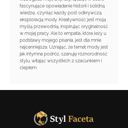
fascynujące opowiadanie historii i solidną
wiedzę, czyniąc każdy post odkrywczą
eksploracją mody. Kreatywność jest moją
myślą przewodnią, inspirując oryginalność
w mojej pracy. Ale to empatia, która leży u
podstawy mojego pisania, jest dla mnie
najcenniejsza. Uznając, że temat mody jest
jak intymna podróż, szanuję różnorodność
stylu, witając wszystkich z szacunkiem i
ciepłem.