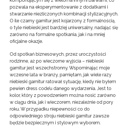
komponującym się z wieloma innymi barwami, co
pozwala na eksperymentowanie z dodatkami i
stwarzanie niezliczonych kombinacji stylizacyjnych.
O ile czarny garnitur jest kojarzony z formalnością,
o tyle niebieski jest bardziej uniwersalny, nadając się
zarówno na formalne spotkania, jak i na mniej
oficjalne okazje.
Od spotkań biznesowych, przez uroczystości
rodzinne, aż po wieczorne wyjścia – niebieski
garnitur jest wszechstronny. Wspominając moje
wczesne lata w branży, pamiętam, jak wiele razy
niebieski garnitur ratował sytuację, kiedy nie byłem
pewien dress code’u danego wydarzenia. Jest to
kolor, który z powodzeniem można nosić zarówno
w ciągu dnia, jak i wieczorem, niezależnie od pory
roku. W przypadku niepewności co do
odpowiedniego stroju niebieski garnitur zawsze
będzie bezpiecznym i stylowym wyborem.