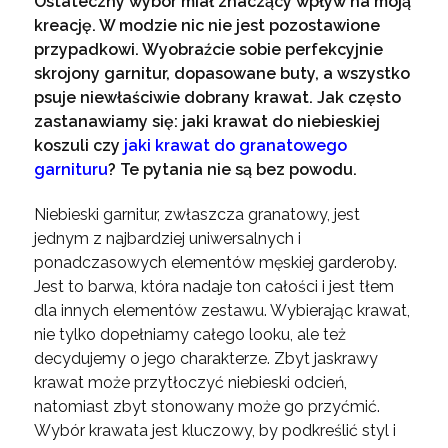
Ostateczny wybór miał znaczący wpływ na moją
kreację. W modzie nic nie jest pozostawione
przypadkowi. Wyobraźcie sobie perfekcyjnie
skrojony garnitur, dopasowane buty, a wszystko
psuje niewłaściwie dobrany krawat. Jak często
zastanawiamy się: jaki krawat do niebieskiej
koszuli czy
jaki krawat do granatowego
garnituru
? Te pytania nie są bez powodu.
Niebieski garnitur, zwłaszcza granatowy, jest
jednym z najbardziej uniwersalnych i
ponadczasowych elementów męskiej garderoby.
Jest to barwa, która nadaje ton całości i jest tłem
dla innych elementów zestawu. Wybierając krawat,
nie tylko dopełniamy całego looku, ale też
decydujemy o jego charakterze. Zbyt jaskrawy
krawat może przytłoczyć niebieski odcień,
natomiast zbyt stonowany może go przyćmić.
Wybór krawata jest kluczowy, by podkreślić styl i