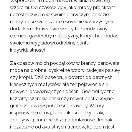
Współczesna moda męska uwielbia bawić się
wzorami. Od czasów, gdy jako młody projektant
uczestniczyłem w swoim pierwszym pokazie
mody, obserwuję zainteresowanie wzorzystymi
dodatkami. Krawat we wzory to nieodzowny
element garderoby mężczyzny, który chce dodać
swojemu wyglądowi odrobinę buntu i
indywidualności.
Za czasów moich początków w branży, panowała
moda na drobne, dyskretne wzory, takie jak paisley
czy kropki. Dziś obserwuję powrót do pewnych
klasycznych motywów, ale też pojawienie się
nowych, odważniejszych deseni. Geometryczne
kształty, szerokie paski czy nawet abstrakcyjne
grafiki zdobią współczesne krawaty. Wzory
inspirowane naturą, takie jak liście czy ptaki,
zdobywają coraz większą popularność. Jednak
niezależnie od aktualnych trendów, kluczem jest