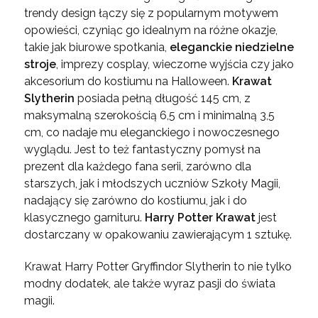
trendy design łączy się z popularnym motywem
opowieści, czyniąc go idealnym na różne okazje,
takie jak biurowe spotkania,
eleganckie niedzielne
stroje
, imprezy cosplay, wieczorne wyjścia czy jako
akcesorium do kostiumu na Halloween.
Krawat
Slytherin
posiada pełną długość 145 cm, z
maksymalną szerokością 6,5 cm i minimalną 3,5
cm, co nadaje mu eleganckiego i nowoczesnego
wyglądu. Jest to też fantastyczny pomysł na
prezent dla każdego fana serii, zarówno dla
starszych, jak i młodszych uczniów Szkoły Magii,
nadający się zarówno do kostiumu, jak i do
klasycznego garnituru.
Harry Potter Krawat
jest
dostarczany w opakowaniu zawierającym 1 sztukę.
Krawat Harry Potter Gryffindor Slytherin to nie tylko
modny dodatek, ale także wyraz pasji do świata
magii.