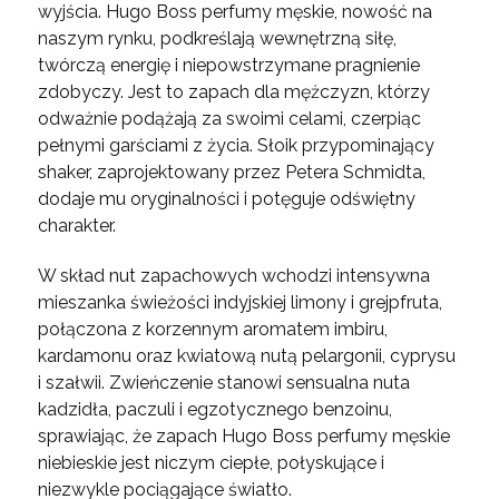
wyjścia.
Hugo Boss perfumy męskie, nowość
na
naszym rynku, podkreślają wewnętrzną siłę,
twórczą energię i niepowstrzymane pragnienie
zdobyczy. Jest to zapach dla mężczyzn, którzy
odważnie podążają za swoimi celami, czerpiąc
pełnymi garściami z życia. Słoik przypominający
shaker, zaprojektowany przez Petera Schmidta,
dodaje mu oryginalności i potęguje odświętny
charakter.
W skład nut zapachowych wchodzi intensywna
mieszanka świeżości indyjskiej limony i grejpfruta,
połączona z korzennym aromatem imbiru,
kardamonu oraz kwiatową nutą pelargonii, cyprysu
i szałwii. Zwieńczenie stanowi sensualna nuta
kadzidła, paczuli i egzotycznego benzoinu,
sprawiając, że zapach
Hugo Boss perfumy męskie
niebieskie
jest niczym ciepłe, połyskujące i
niezwykle pociągające światło.