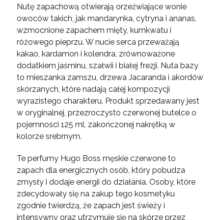
Nutę zapachową otwierają orzeźwiające wonie
owoców takich, jak mandarynka, cytryna i ananas,
wzmocnione zapachem mięty, kumkwatu i
różowego pieprzu. W nucie serca przeważają
kakao, kardamon i kolendra, zrównoważone
dodatkiem jaśminu, szałwii i białej frezji. Nuta bazy
to mieszanka zamszu, drzewa Jacaranda i akordów
skórzanych, które nadają całej kompozycji
wyrazistego charakteru. Produkt sprzedawany jest
w oryginalnej, przezroczysto czerwonej butelce o
pojemności 125 ml, zakończonej nakrętką w
kolorze srebrnym.
Te perfumy Hugo Boss męskie czerwone to
zapach dla energicznych osób, który pobudza
zmysły i dodaje energii do działania. Osoby, które
zdecydowały się na zakup tego kosmetyku
zgodnie twierdzą, że zapach jest świeży i
intensywny oraz utrzymuje się na skórze przez