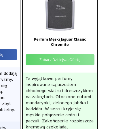
Perfum Męski Jaguar Classic
Chromite
tę
Zobacz Dzisiejszą Ofertę
m dodają
Te wyjątkowe perfumy
aryzmy.
inspirowane są uczuciem
 się
chłodnego wiatru i dreszczykiem
ą.
na zakrętach. Otoczone nutami
żne
mandarynki, zielonego jabłka i
t zbyt
kadzidła. W sercu kryje się
ubtelny.
męskie połączenie cedru i
paczuli. Zakończenie rozpieszcza
kremową czekoladą,
ały.