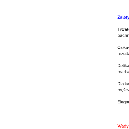
Zalet
Trwał
pachni
Cieka
rezul
Delika
martw
Dla k
mężcz
Elega
Wady