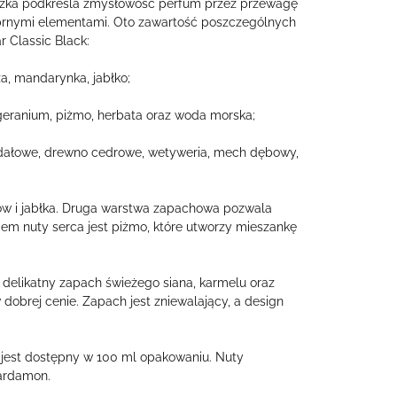
eczka podkreśla zmysłowość perfum przez przewagę
ebrnymi elementami. Oto zawartość poszczególnych
 Classic Black:
, mandarynka, jabłko;
eranium, piżmo, herbata oraz woda morska;
ałowe, drewno cedrowe, wetyweria, mech dębowy,
w i jabłka. Druga warstwa zapachowa pozwala
iem nuty serca jest piżmo, które utworzy mieszankę
 delikatny zapach świeżego siana, karmelu oraz
 dobrej cenie. Zapach jest zniewalający, a design
 jest dostępny w 100 ml opakowaniu. Nuty
kardamon.