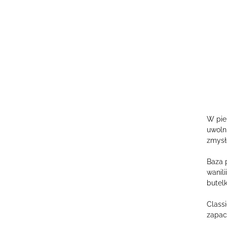
W pie
uwoln
zmysł
Baza 
wanili
butelk
Class
zapac