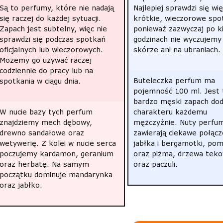
Są to perfumy, które nie nadają
Najlepiej sprawdzi się wi
się raczej do każdej sytuacji.
krótkie, wieczorowe spo
Zapach jest subtelny, więc nie
ponieważ zazwyczaj po ki
sprawdzi się podczas spotkań
godzinach nie wyczujemy
oficjalnych lub wieczorowych.
skórze ani na ubraniach.
Możemy go używać raczej
codziennie do pracy lub na
Buteleczka perfum ma
spotkania w ciągu dnia.
pojemność 100 ml. Jest 
bardzo męski zapach dod
W nucie bazy tych perfum
charakteru każdemu
znajdziemy mech dębowy,
mężczyźnie. Nuty perfu
drewno sandałowe oraz
zawierają ciekawe połącz
wetywerię. Z kolei w nucie serca
jabłka i bergamotki, po
poczujemy kardamon, geranium
oraz piżma, drzewa tek
oraz herbatę. Na samym
oraz paczuli.
początku dominuje mandarynka
oraz jabłko.