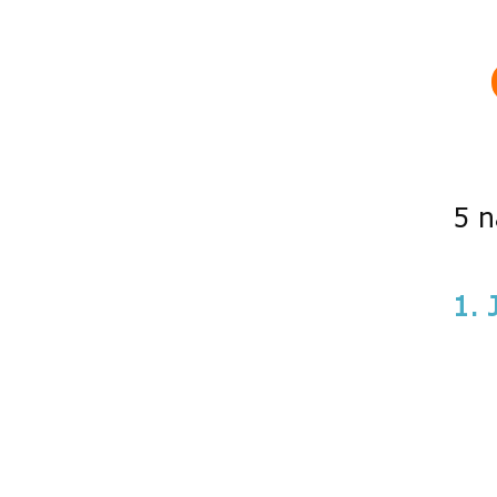
5 n
1. 