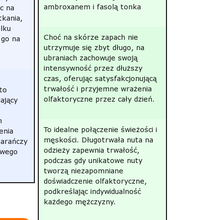
ambroxanem i fasolą tonka
ęc na
tkania,
lku
Choć na skórze zapach nie
 go na
utrzymuje się zbyt długo, na
ubraniach zachowuje swoją
intensywność przez dłuższy
czas, oferując satysfakcjonującą
trwałość i przyjemne wrażenia
to
olfaktoryczne przez cały dzień.
ający
m
To idealne połączenie świeżości i
enia
męskości. Długotrwała nuta na
marańczy
odzieży zapewnia trwałość,
owego
podczas gdy unikatowe nuty
tworzą niezapomniane
doświadczenie olfaktoryczne,
podkreślając indywidualność
każdego mężczyzny.