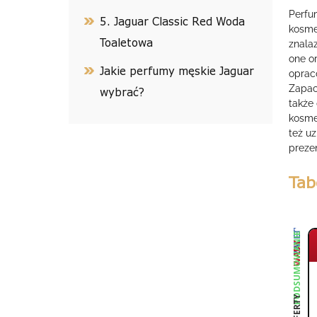
Perfu
5. Jaguar Classic Red Woda
kosme
Toaletowa
znala
one o
Jakie perfumy męskie Jaguar
oprac
Zapac
wybrać?
także
kosme
też u
prezen
Tab
ZALETY
PODSUMOWANIE
WADY
OFERTY