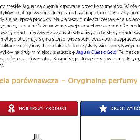
my męskie Jaguar są chętnie kupowane przez konsumentów. W oferc
tyków i dlatego wybór jednego z nich zajmuje dużo czasu. Aby pom
zły się najlepsze produkty. Na pierwszym miejscu zestawienia upla
ryginalny zapach. Ciekawa kompozycja zapachowa sprawia, że prod
owany skład – nie zawiera żadnych szkodliwych dla skóry składników
h długo utrzymuje się na skórze, więc spełni oczekiwania zapraco
 dokładne opisy innych produktów, które zyskały wiele pozytywnych
tyków na drugim miejscu znalazł się
Jaguar Classic Gold
. Te męski
znaje się je za uniwersalne. Kosmetyk podoba się zarówno młodszym, 
t.
ela porównawcza – Oryginalne perfumy
NAJLEPSZY PRODUKT
DRUGI WYB