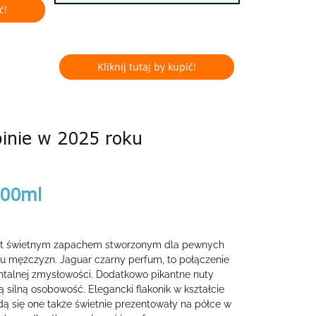
ć!
Kliknij tutaj by kupić!
pinie w 2025 roku
100ml
jest świetnym zapachem stworzonym dla pewnych
lu mężczyzn. Jaguar czarny perfum, to połączenie
entalnej zmysłowości. Dodatkowo pikantne nuty
silną osobowość. Elegancki flakonik w kształcie
ędą się one także świetnie prezentowały na półce w