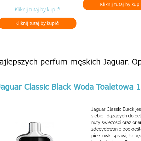
Kliknij tutaj by kupi
Kliknij tutaj by kupić!
Kliknij tutaj by kupić!
ajlepszych perfum męskich Jaguar. O
Jaguar Classic Black Woda Toaletowa 
Jaguar Classic Black 
siebie i dążących do ce
nuty świeżości oraz ori
zdecydowanie podkreślą 
piersiówki sprawi, że b