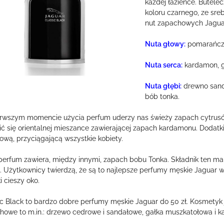
każdej łazience. Butel
koloru czarnego, ze sr
nut zapachowych Jaguar
Nuta głowy:
pomarańcza
Nuta serca:
kardamon, g
Nuta głębi:
drewno sand
bób tonka.
rwszym momencie użycia perfum uderzy nas świeży zapach cytrusó
ić się orientalnej mieszance zawierającej zapach kardamonu. Dodatk
ową, przyciągającą wszystkie kobiety.
perfum zawiera, między innymi, zapach bobu Tonka. Składnik ten ma
i. Użytkownicy twierdzą, że są to najlepsze perfumy męskie Jaguar w
i cieszy oko.
ic Black to bardzo dobre perfumy męskie Jaguar do 50 zł. Kosmetyk
howe to m.in.: drzewo cedrowe i sandałowe, gałka muszkatołowa i 