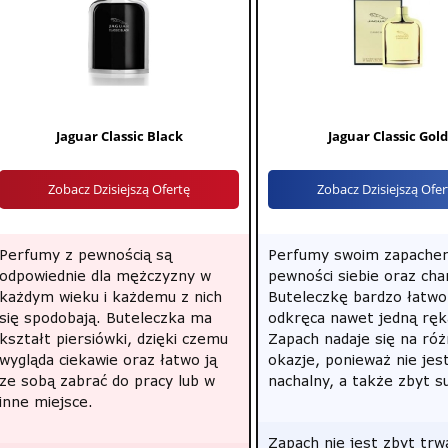
Jaguar Classic Black
Jaguar Classic Gold
Zobacz Dzisiejszą Ofertę
Zobacz Dzisiejszą Ofer
Perfumy z pewnością są
Perfumy swoim zapache
odpowiednie dla mężczyzny w
pewności siebie oraz ch
każdym wieku i każdemu z nich
Buteleczkę bardzo łatwo
się spodobają. Buteleczka ma
odkręca nawet jedną ręk
kształt piersiówki, dzięki czemu
Zapach nadaje się na ró
wygląda ciekawie oraz łatwo ją
okazje, ponieważ nie jes
ze sobą zabrać do pracy lub w
nachalny, a także zbyt s
inne miejsce.
Zapach nie jest zbyt trw