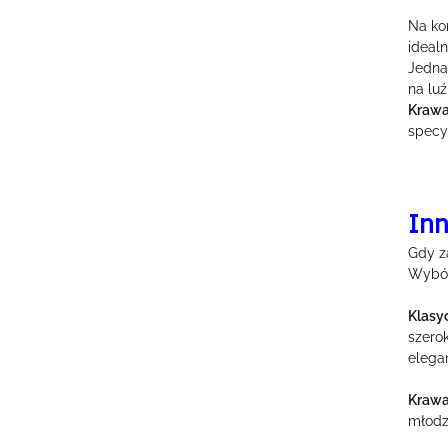
Na ko
ideal
Jedna
na luź
Krawa
specy
Inn
Gdy z
Wybór
Klasy
szero
elegan
Krawa
młodzi