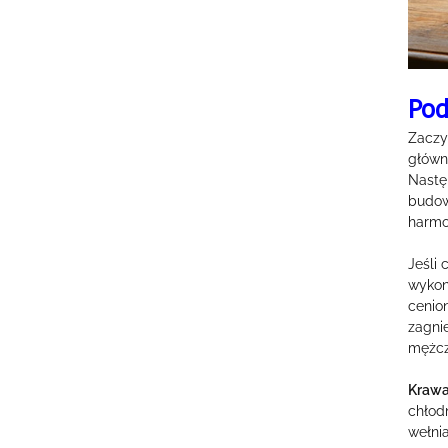
Pod
Zaczy
główn
Nast
budow
harmon
Jeśli
wykon
cenio
zagni
mężcz
Krawa
chłodn
wełnia