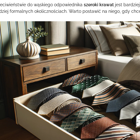
eciwieństwie do wąskiego odpowiednika
szeroki
krawat
jest bardzie
dziej formalnych okolicznościach. Warto postawić na niego, gdy chc