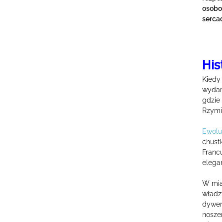
osobo
sercac
His
Kiedy
wydarz
gdzie
Rzymie
Ewolu
chustk
Franc
elegan
W mia
władzy
dywer
noszen