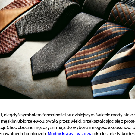
t, niegdyś symbolem formalności, w dzisiejszym świecie mody staje
w męskim ubiorze ewoluowała przez wieki, przekształcając się z pr
zacji. Choć obecnie mężczyźni mają do wyboru mnogość akcesoriów, to
znawalnych i cenionych.
Modny krawat w 2025
roku jest nie tylko de