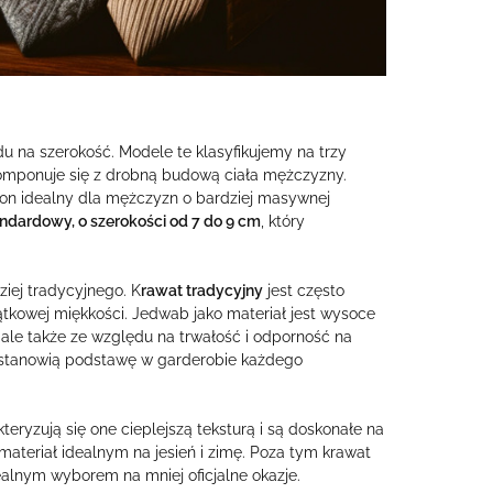
u na szerokość. Modele te klasyfikujemy na trzy
omponuje się z drobną budową ciała mężczyzny.
t on idealny dla mężczyzn o bardziej masywnej
ndardowy, o szerokości od 7 do 9 cm
, który
iej tradycyjnego. K
rawat tradycyjny
jest często
tkowej miękkości. Jedwab jako materiał jest wysoce
 ale także ze względu na trwałość i odporność na
i stanowią podstawę w garderobie każdego
kteryzują się one cieplejszą teksturą i są doskonałe na
materiał idealnym na jesień i zimę. Poza tym krawat
ealnym wyborem na mniej oficjalne okazje.