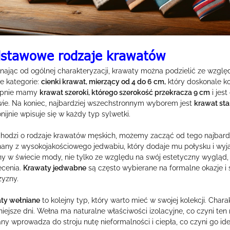
stawowe rodzaje krawatów
nając od ogólnej charakteryzacji, krawaty można podzielić ze względ
e kategorie:
cienki krawat, mierzący od 4 do 6 cm,
który doskonale k
ępnie mamy
krawat szeroki, którego szerokość przekracza 9 cm
i jes
ie. Na koniec, najbardziej wszechstronnym wyborem jest
krawat sta
ijnie wpisuje się w każdy typ sylwetki.
 chodzi o rodzaje krawatów męskich, możemy zacząć od tego najbardz
any z wysokojakościowego jedwabiu, który dodaje mu połysku i wyją
ny w świecie mody, nie tylko ze względu na swój estetyczny wygląd,
ecenia.
Krawaty jedwabne
są często wybierane na formalne okazje 
yzny.
ty wełniane
to kolejny typ, który warto mieć w swojej kolekcji. Chara
iejsze dni. Wełna ma naturalne właściwości izolacyjne, co czyni ten 
ny wprowadza do stroju nutę nieformalności i ciepła, co czyni go id