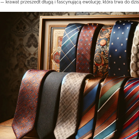
— krawat przeszedł długą i fascynującą ewolucję, która trwa do dzisi