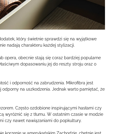
dodatek, który świetnie sprawdzi się na wyjątkowe
ie nadają charakteru każdej stylizacji.
ub opera, obecnie stają się coraz bardziej popularne
aściwym dopasowaniu jej do reszty stroju oraz o
łość i odporność na zabrudzenia. Mikrofibra jest
ej odporny na uszkodzenia. Jednak warto pamiętać, że
zorem. Często ozdobione inspirującymi hasłami czy
cą wyróżnić się z tłumu. W ostatnim czasie w modzie
mi czy nawet nawiązaniami do popkultury.
e korzenie w amerykańskim Zachodzie, chętnie jest