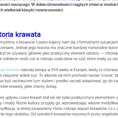
wości noszącego. W dobie różnorodności i ciągłych zmian w modzie
h wielbicieli klasyki i nowoczesności.
toria krawata
 myślimy o krawacie, często kojarzy nam się z formalnymi sytuacjam
eniami. Jednak jego historia ma znacznie bardziej różnorodne korze
 był on używany głównie jako praktyczny element odzieży — chron
 żołnierze nosili coś w rodzaju szaliczków na szyi, które miały za z
cja krawata
nabrała tempa w XVII wieku w Europie, kiedy to chorwac
i związane wokół szyi. To właśnie od nich pochodzi nazwa “cravat”, 
uzi byli zachwyceni tym stylem i prędko zaczęli adaptować go do sw
ckie krawaty, jakie znamy dzisiaj.
rę upływu czasu krawat stał się nie tylko praktycznym elementem o
 i mody. Różne kultury przyjęły go, wprowadzając własne modyfikacj
syfikacja, w której zauważamy różne rodzaje wiązań krawatów, co z 
ia tego dodatku. Od szerokich krawatów noszonych przez angielskie 