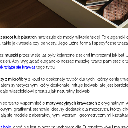
 ascot lub plastron
nawiązuje do mody wiktoriańskiej. To elegancki 
, takie jak wesela czy bankiety. Jego luźna forma i specyficzne wiązan
aż
muszki
przez wiele lat były kojarzone z takimi imprezami jak bal l
 dzień. Aby wyglądać elegancko nosząc muszkę, warto pamiętać o wł
ak wiąże się krawat
tego typu.
ty z mikrofibry
z kolei to doskonały wybór dla tych, którzy cenią trwa
iałem syntetycznym, który doskonale imituje jedwab, ale jest bardzi
daje właścicielowi prestiżu jak naturalny jedwab.
niec warto wspomnieć o
motywacyjnych krawatach
z oryginalnym w
powymi grafikami, stanowią idealny dodatek dla mężczyzn, którzy ch
iają się modele z abstrakcyjnymi wzorami, geometrycznymi kształta
t bolo
,
choć nie jest typowym wyborem dla Europejczyków i ma swoj