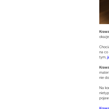
Krawat
okazje
Choci
na co
tym,
j
Krawa
mater
nie do
Na ko
niety
pojaw
Krawa