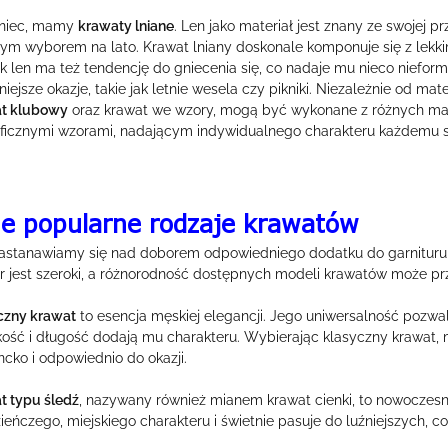
niec, mamy
krawaty lniane
. Len jako materiał jest znany ze swojej 
nym wyborem na lato. Krawat lniany doskonale komponuje się z lekki
k len ma też tendencję do gniecenia się, co nadaje mu nieco nieform
niejsze okazje, takie jak letnie wesela czy pikniki. Niezależnie od ma
t klubowy
oraz krawat we wzory, mogą być wykonane z różnych mate
ficznymi wzorami, nadającym indywidualnego charakteru każdemu st
e popularne rodzaje krawatów
astanawiamy się nad doborem odpowiedniego dodatku do garnituru, 
 jest szeroki, a różnorodność dostępnych modeli krawatów może prz
czny krawat
to esencja męskiej elegancji. Jego uniwersalność pozwala
kość i długość dodają mu charakteru. Wybierając klasyczny krawat,
cko i odpowiednio do okazji.
t typu śledź
, nazywany również mianem krawat cienki, to nowoczes
eńczego, miejskiego charakteru i świetnie pasuje do luźniejszych, cod