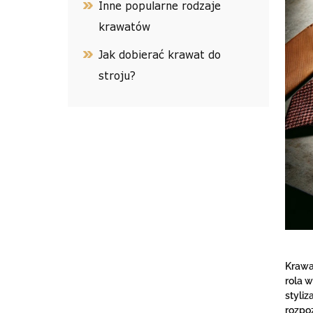
Inne popularne rodzaje
krawatów
Jak dobierać krawat do
stroju?
Krawa
rola 
styli
rozpo