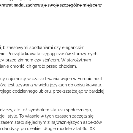
 krawat nadal zachowuje swoje szczególne miejsce w
i, biznesowymi spotkaniami czy eleganckimi
nie. Początki krawata sięgają czasów starożytnych,
iący przed zimnem czy słońcem. W starożytnym
adanie chronić ich gardło przed chłodem.
cy najemnicy w czasie trwania wojen w Europie nosili
która jest używana w wielu językach do opisu krawata.
ojego codziennego ubioru, przekształcając w bardziej
dzieży, ale też symbolem statusu społecznego,
e i style. To właśnie w tych czasach zaczęła się
czasem stało się jednym z najważniejszych aspektów
dandysy, po cienkie i długie modele z lat 60. XX