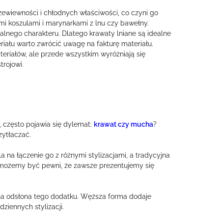
przewiewności i chłodnych właściwości, co czyni go
mi koszulami i marynarkami z lnu czy bawełny.
alnego charakteru. Dlatego krawaty lniane są idealne
teriału warto zwrócić uwagę na fakturę materiału.
riałów, ale przede wszystkim wyróżniają się
rojowi.
często pojawia się dylemat:
krawat czy mucha
?
ytłaczać.
 na łączenie go z różnymi stylizacjami, a tradycyjna
 możemy być pewni, że zawsze prezentujemy się
na odsłona tego dodatku. Węższa forma dodaje
ziennych stylizacji.