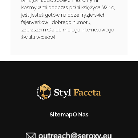
tym, jak radzić sobie z niesfornymi
kosmykami podczas pełni księżyca. Więc,
jeśli jesteś gotów na dozę fryzjerskich
fajerwerków i dobrego humoru,
zapraszam Cię do mojego internetowego
świata włosów!
Sitemap
O Nas