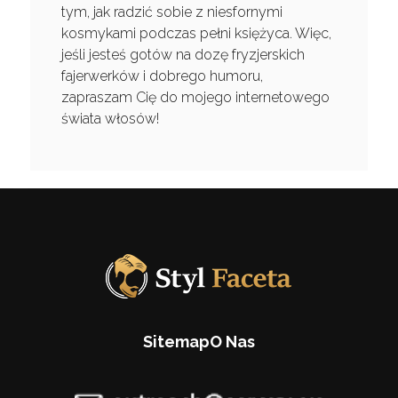
tym, jak radzić sobie z niesfornymi
kosmykami podczas pełni księżyca. Więc,
jeśli jesteś gotów na dozę fryzjerskich
fajerwerków i dobrego humoru,
zapraszam Cię do mojego internetowego
świata włosów!
Sitemap
O Nas