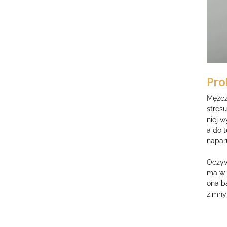
Pro
Mężcz
stresu
niej w
a do 
napar
Oczyw
ma w 
ona ba
zimny 