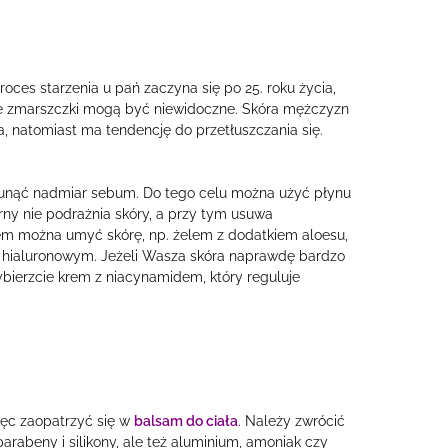
roces starzenia u pań zaczyna się po 25. roku życia,
stce zmarszczki mogą być niewidoczne. Skóra mężczyzn
na, natomiast ma tendencję do przetłuszczania się.
usunąć nadmiar sebum. Do tego celu można użyć płynu
rny nie podrażnia skóry, a przy tym usuwa
em można umyć skórę, np. żelem z dodatkiem aloesu,
em hialuronowym. Jeżeli Wasza skóra naprawdę bardzo
wybierzcie krem z niacynamidem, który reguluje
ięc zaopatrzyć się w
balsam do ciała
. Należy zwrócić
abeny i silikony, ale też aluminium, amoniak czy