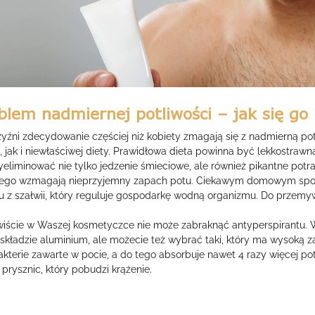
blem nadmiernej potliwości – jak się go
yźni zdecydowanie częściej niż kobiety zmagają się z nadmierną pot
, jak i niewłaściwej diety. Prawidłowa dieta powinna być lekkostrawna
yeliminować nie tylko jedzenie śmieciowe, ale również pikantne potra
tego wzmagają nieprzyjemny zapach potu. Ciekawym domowym sposob
u z szałwii, który reguluje gospodarkę wodną organizmu. Do przemy
iście w Waszej kosmetyczce nie może zabraknąć antyperspirantu. 
składzie aluminium, ale możecie też wybrać taki, który ma wysoką za
kterie zawarte w pocie, a do tego absorbuje nawet 4 razy więcej potu
prysznic, który pobudzi krążenie.