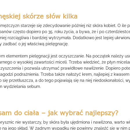
ęskiej skórze słów kilka
mężczyzn starzeje się zdecydowanie później niż skóra kobiet. O ile p
 panów często dopiero po 35. roku życia, a bywa, że i po czterdzie
niej rozciągliwa i bardziej wytrzymała. Dodatkowo jest lepiej ukrwio
 zadbać o jej właściwą pielęgnację.
nym elementem pielęgnacji jest oczyszczanie. Na początek należy 
rnego o wysokiej zawartości miceli. Trzeba wiedzieć, że płyn micela
czyszczenia i pozwala utrzymać prawidłowe nawilżenie. Dopiero pot
 łagodzi podrażnienia. Trzeba także nałożyć krem, najlepiej z kwas
się przetłuszcza, a do tego pojawiają się na niej niedoskonałości, 
m wydzielania sebum.
sam do ciała – jak wybrać najlepszy?
ysznic nie wystarczy, by skóra była ujędrniona i nawilżona, warto w
 na jego skład. W żadnym wypadku nie powinny znaleźć się w nim par