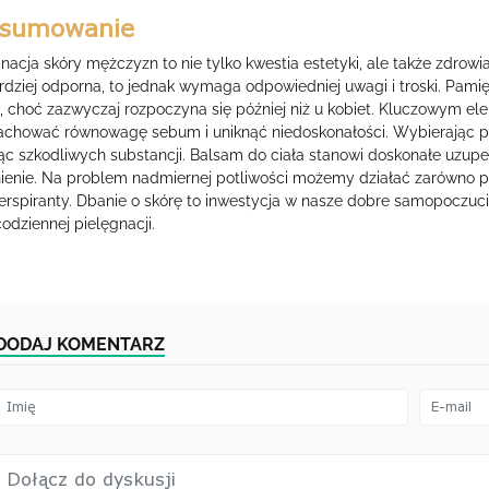
dsumowanie
gnacja skóry mężczyzn to nie tylko kwestia estetyki, ale także zdr
rdziej odporna, to jednak wymaga odpowiedniej uwagi i troski. Pamię
, choć zazwyczaj rozpoczyna się później niż u kobiet. Kluczowym el
achować równowagę sebum i uniknąć niedoskonałości. Wybierając pr
ąc szkodliwych substancji. Balsam do ciała stanowi doskonałe uzupełn
nienie. Na problem nadmiernej potliwości możemy działać zarówno po
erspiranty. Dbanie o skórę to inwestycja w nasze dobre samopoczucie
 codziennej pielęgnacji.
DODAJ KOMENTARZ