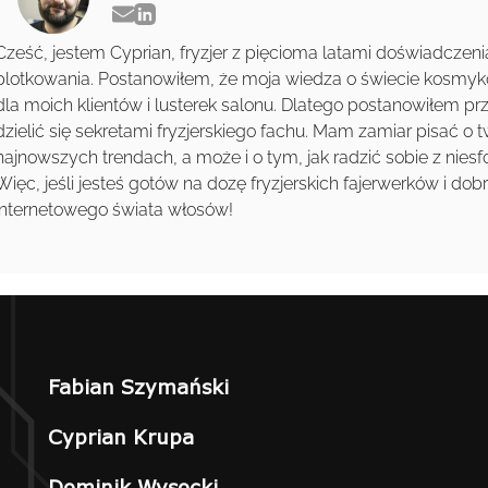
Cześć, jestem Cyprian, fryzjer z pięcioma latami doświadczenia 
plotkowania. Postanowiłem, że moja wiedza o świecie kosmykó
dla moich klientów i lusterek salonu. Dlatego postanowiłem pr
dzielić się sekretami fryzjerskiego fachu. Mam zamiar pisać o t
najnowszych trendach, a może i o tym, jak radzić sobie z nie
Więc, jeśli jesteś gotów na dozę fryzjerskich fajerwerków i 
internetowego świata włosów!
Fabian Szymański
Cyprian Krupa
Dominik Wysocki