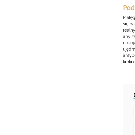
Po
Pielę
się ba
realny
aby z
unikaj
ujędr
antyp
kroki