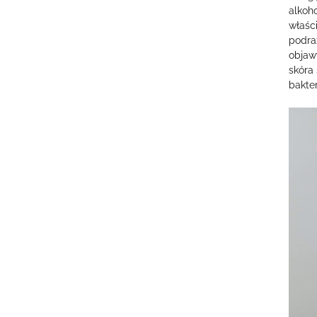
alkoho
właśc
podra
objaw
skóra 
bakter