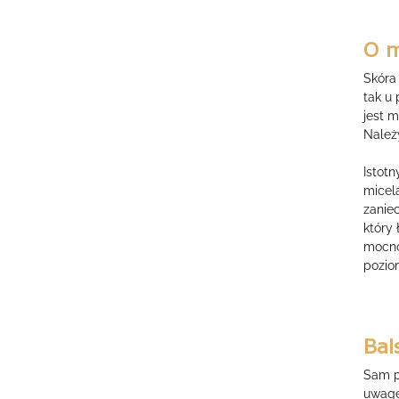
O m
Skóra 
tak u
jest m
Należy
Istot
micela
zanie
który
mocno 
pozio
Bal
Sam pr
uwagę