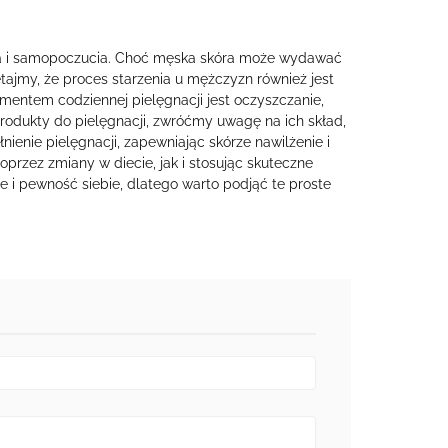
owia i samopoczucia. Choć męska skóra może wydawać
tajmy, że proces starzenia u mężczyzn również jest
ementem codziennej pielęgnacji jest oczyszczanie,
odukty do pielęgnacji, zwróćmy uwagę na ich skład,
ienie pielęgnacji, zapewniając skórze nawilżenie i
przez zmiany w diecie, jak i stosując skuteczne
 i pewność siebie, dlatego warto podjąć te proste