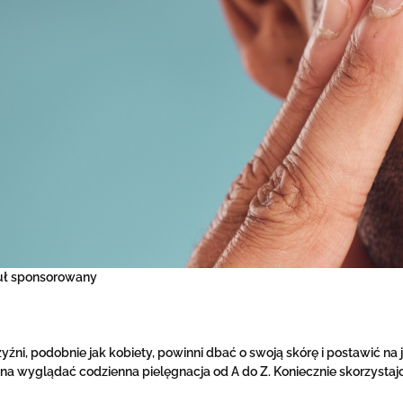
uł sponsorowany
źni, podobnie jak kobiety, powinni dbać o swoją skórę i postawić n
a wyglądać codzienna pielęgnacja od A do Z. Koniecznie skorzystajc