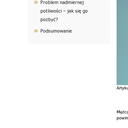
Problem nadmiernej
potliwości – jak się go
pozbyć?
Podsumowanie
Artyk
Mężczy
powinn