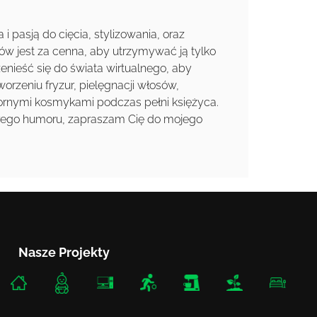
i pasją do cięcia, stylizowania, oraz
w jest za cenna, aby utrzymywać ją tylko
zenieść się do świata wirtualnego, aby
worzeniu fryzur, pielęgnacji włosów,
sfornymi kosmykami podczas pełni księżyca.
dobrego humoru, zapraszam Cię do mojego
Nasze Projekty