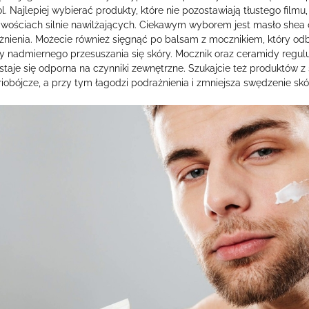
l. Najlepiej wybierać produkty, które nie pozostawiają tłustego film
iwościach silnie nawilżających. Ciekawym wyborem jest masło shea 
żnienia. Możecie również sięgnąć po balsam z mocznikiem, który od
y nadmiernego przesuszania się skóry. Mocznik oraz ceramidy regulu
staje się odporna na czynniki zewnętrzne. Szukajcie też produktów z s
iobójcze, a przy tym łagodzi podrażnienia i zmniejsza swędzenie skó