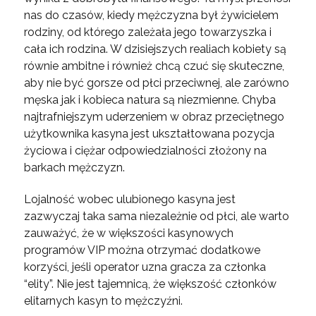
nas do czasów, kiedy mężczyzna był żywicielem
rodziny, od którego zależała jego towarzyszka i
cała ich rodzina. W dzisiejszych realiach kobiety są
równie ambitne i również chcą czuć się skuteczne,
aby nie być gorsze od płci przeciwnej, ale zarówno
męska jak i kobieca natura są niezmienne. Chyba
najtrafniejszym uderzeniem w obraz przeciętnego
użytkownika kasyna jest ukształtowana pozycja
życiowa i ciężar odpowiedzialności złożony na
barkach mężczyzn.
Lojalność wobec ulubionego kasyna jest
zazwyczaj taka sama niezależnie od płci, ale warto
zauważyć, że w większości kasynowych
programów VIP można otrzymać dodatkowe
korzyści, jeśli operator uzna gracza za członka
“elity”. Nie jest tajemnicą, że większość członków
elitarnych kasyn to mężczyźni.