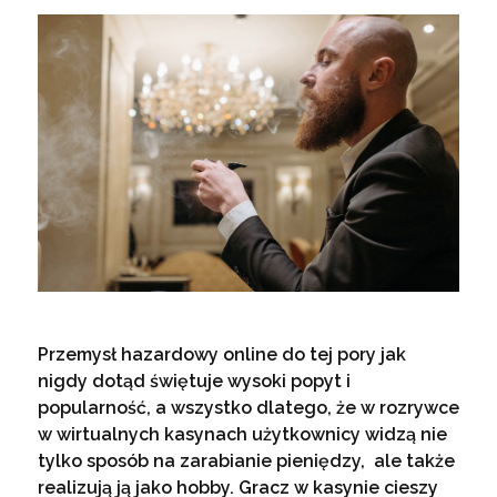
Przemysł hazardowy online do tej pory jak
nigdy dotąd świętuje wysoki popyt i
popularność, a wszystko dlatego, że w rozrywce
w wirtualnych kasynach użytkownicy widzą nie
tylko sposób na zarabianie pieniędzy, ale także
realizują ją jako hobby. Gracz w kasynie cieszy