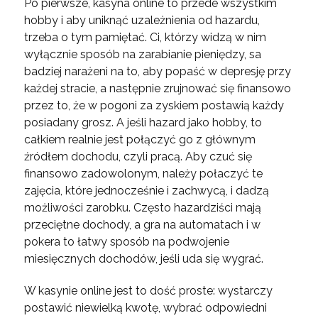
Po pierwsze, kasyna online to przede wszystkim
hobby i aby uniknąć uzależnienia od hazardu,
trzeba o tym pamiętać. Ci, którzy widzą w nim
wyłącznie sposób na zarabianie pieniędzy, sa
badziej narażeni na to, aby popaść w depresję przy
każdej stracie, a następnie zrujnować się finansowo
przez to, że w pogoni za zyskiem postawią każdy
posiadany grosz. A jeśli hazard jako hobby, to
całkiem realnie jest połączyć go z głównym
źródłem dochodu, czyli pracą. Aby czuć się
finansowo zadowolonym, należy połaczyć te
zajęcia, które jednocześnie i zachwycą, i dadzą
możliwości zarobku. Często hazardziści mają
przeciętne dochody, a gra na automatach i w
pokera to łatwy sposób na podwojenie
miesięcznych dochodów, jeśli uda się wygrać.
W kasynie online jest to dość proste: wystarczy
postawić niewielką kwotę, wybrać odpowiedni