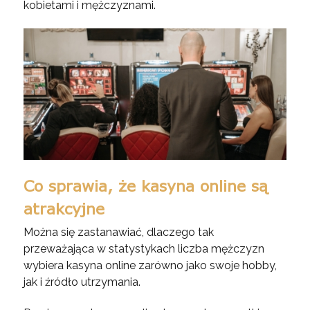
kobietami i mężczyznami.
Co sprawia, że kasyna online są
atrakcyjne
Można się zastanawiać, dlaczego tak
przeważająca w statystykach liczba mężczyzn
wybiera kasyna online zarówno jako swoje hobby,
jak i źródło utrzymania.