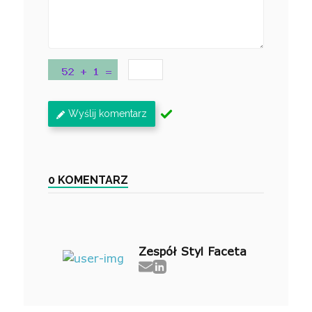
Wyślij komentarz
0 KOMENTARZ
Zespół Styl Faceta